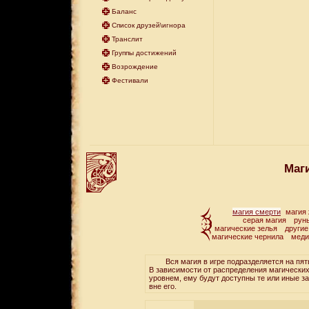
Баланс
Список друзей\игнора
Транслит
Группы достижений
Возрождение
Фестивали
Маг
магия смерти
магия
серая магия
рун
магические зелья
другие
магические чернила
меди
Вся магия в игре подразделяется на пять т
В зависимости от распределения магических
уровнем, ему будут доступны те или иные за
вне его.