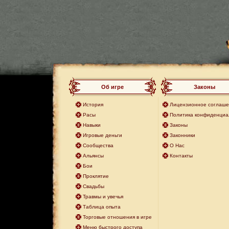
Об игре
Законы
История
Лицензионное соглаш
Расы
Политика конфиденциа
Навыки
Законы
Игровые деньги
Законники
Сообщества
О Нас
Альянсы
Контакты
Бои
Проклятие
Свадьбы
Травмы и увечья
Таблица опыта
Торговые отношения в игре
Меню быстрого доступа