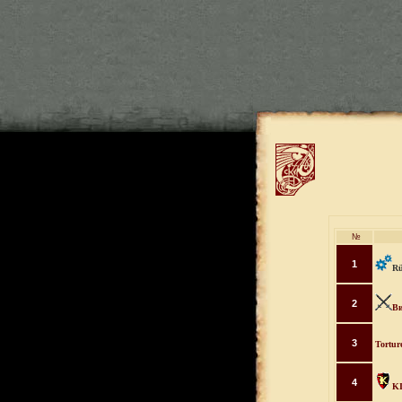
№
1
Rü
2
Ви
3
Tortur
4
KI