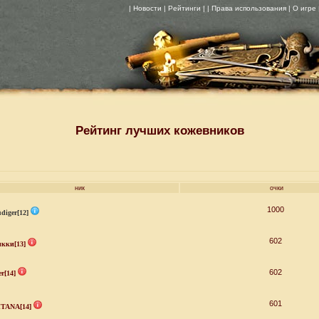
| Новости
| Рейтинги |
| Права использования
| О игре
Рейтинг лучших кожевников
ник
очки
1000
diger[12]
602
кки[13]
602
er[14]
601
TANA[14]