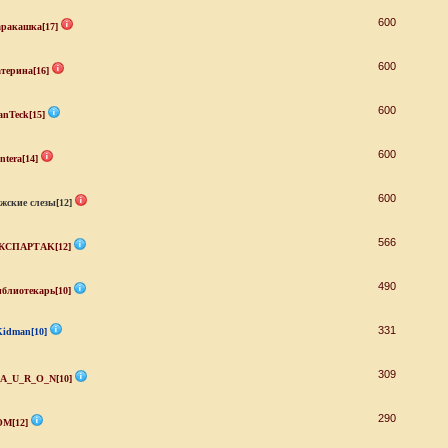
600
ракашка[17]
600
терина[16]
600
nTeck[15]
600
ntera[14]
600
жские слезы[12]
566
КСПАРТАK[12]
490
блиотекарь[10]
331
Kidman[10]
309
_A_U_R_O_N[10]
290
ОМ[12]