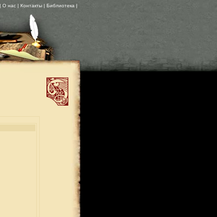
| О нас |
Контакты
| Библиотека |