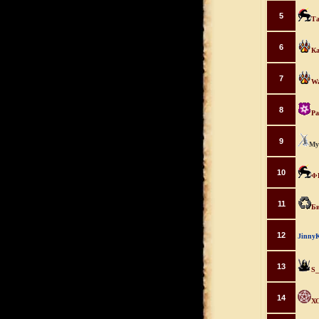
5
Та
6
Ка
7
Wa
8
Pa
9
Му
10
Ф
11
Би
12
Jinny
13
S
14
Х