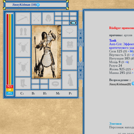
JinnyKidman [10]
Rüdiger примен
причина:
архив
Tank
Anti-Crit: Эффек
критического уда
Сила
125
(35
+ 90
)
Вёрткость
5
(3
+ 2
Интуиция
103
(4
Мощь
9
(3
+ 6
)
Разум
24
Жизнь
925
(225
+ 
Манна
295
(255
+ 
Возрождение :
JinnyKidman[8]
925
30
295
С:
В:
И:
М:
Р:
Элегион
Персонаж находи