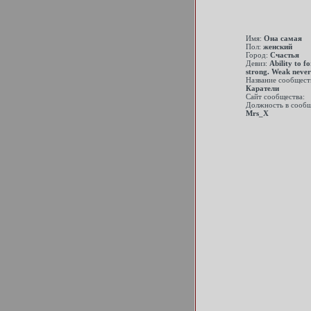
Имя:
Она самая
Пол:
женский
Город:
Счастья
Девиз:
Ability to f
strong. Weak never
Название сообщест
Каратели
Сайт сообщества:
Должность в сообщ
Mrs_X