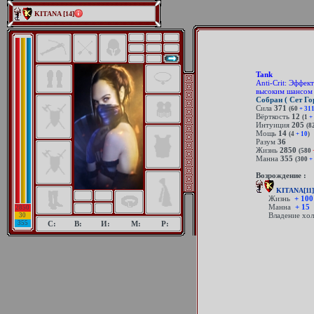
KITANA [14]
Tank
Anti-Crit: Эффек
высоким шансом 
Собран ( Сет Го
Сила
371
(60
+ 31
Вёрткость
12
(1
+ 
Интуиция
205
(8
Мощь
14
(4
+ 10
)
Разум
36
Жизнь
2850
(580
Манна
355
(300
+ 
Возрождение :
KITANA[11]
Жизнь
+ 100
Манна
+ 15
2850
Владение хол
30
355
С:
В:
И:
М:
Р: