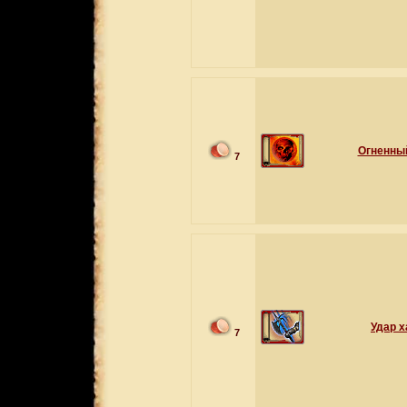
Огненный
7
Удар х
7