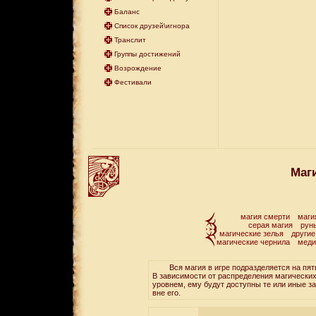
Баланс
Список друзей\игнора
Транслит
Группы достижений
Возрождение
Фестивали
Маг
магия смерти
маги
серая магия
рун
магические зелья
другие
магические чернила
меди
Вся магия в игре подразделяется на пять т
В зависимости от распределения магических
уровнем, ему будут доступны те или иные за
вне его.