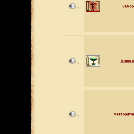
Замор
1
Атака 
1
Метеоритн
1