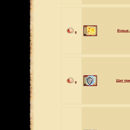
Взрыв
8
Щит при
8