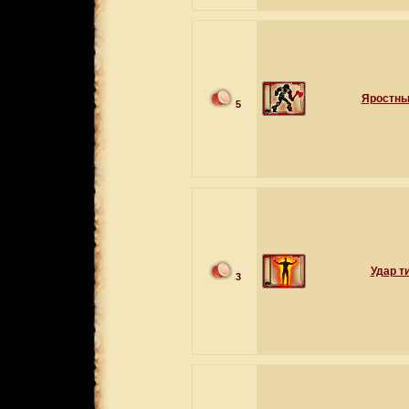
Яростны
5
Удар т
3