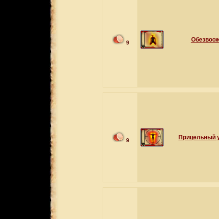
Обезвоо
9
Прицельный у
9