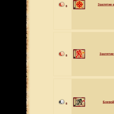
Заклятие 
8
Заклятие
8
Боевой
8