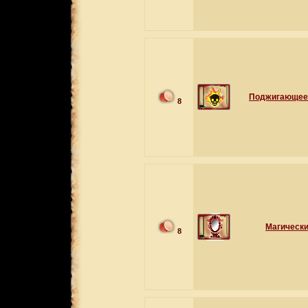
Поджигающее
8
Магически
8