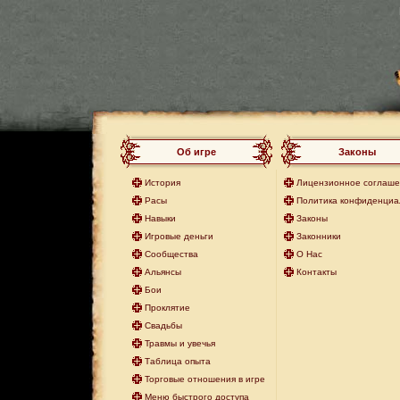
Об игре
Законы
История
Лицензионное соглаш
Расы
Политика конфиденциа
Навыки
Законы
Игровые деньги
Законники
Сообщества
О Нас
Альянсы
Контакты
Бои
Проклятие
Свадьбы
Травмы и увечья
Таблица опыта
Торговые отношения в игре
Меню быстрого доступа