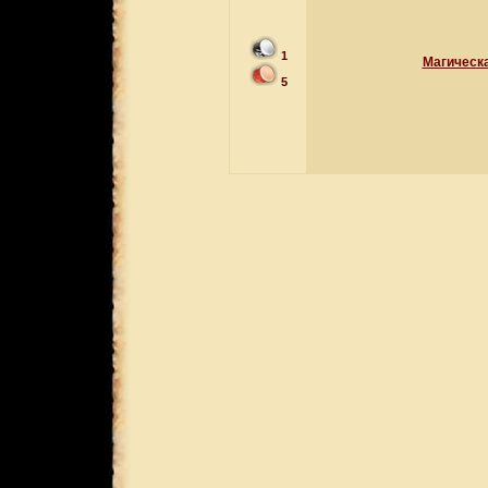
1
Магическа
5