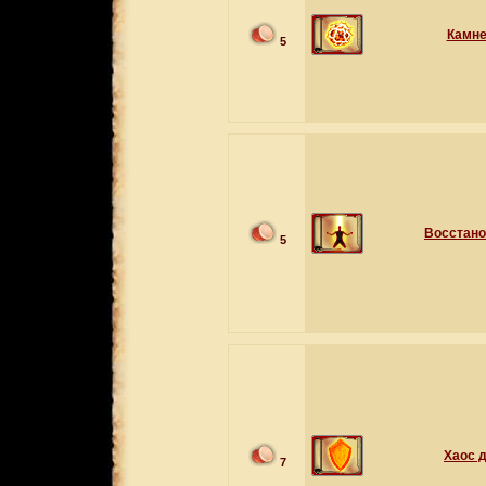
Камн
5
Восстан
5
Хаос 
7