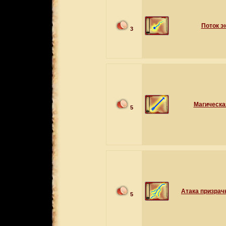
Поток э
3
Магическа
5
Атака призрач
5