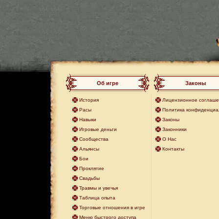
Об игре
Законы
История
Лицензионное соглаш
Расы
Политика конфиденциа
Навыки
Законы
Игровые деньги
Законники
Сообщества
О Нас
Альянсы
Контакты
Бои
Проклятие
Свадьбы
Травмы и увечья
Таблица опыта
Торговые отношения в игре
Меню быстрого доступа