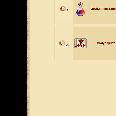
Зелье восстано
1
Манускрипт 
20