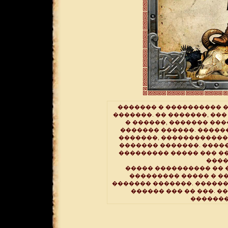
������� � ���������� �
�������. �� �������, ��
� ������, ������� ���
������� ������. �����
�������, ������������ 
������� �������. ����
��������� ����� ��� ��
����
����� ���������� �� �
��������� ����� � �
������� �������. ������
������ ��� �� ���. �
�������