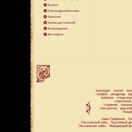
Баланс
Список друзей\игнора
Транслит
Группы достижений
Возрождение
Фестивали
троглодит
скелет
кен
грифон
дендроид
ед
виверна
птица гро
сказочный 
стражник
началь
снегурочка
дед мо
Рыцар
Царь Грифонов
Гр
Пасхальный заяц
Трухлявый де
Пасхальная зайка
Мерцающий ф