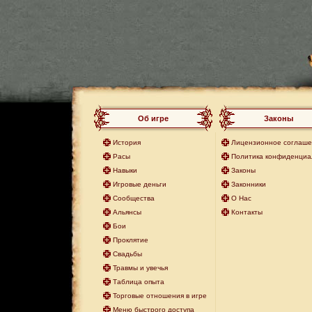
Об игре
Законы
История
Лицензионное соглаш
Расы
Политика конфиденциа
Навыки
Законы
Игровые деньги
Законники
Сообщества
О Нас
Альянсы
Контакты
Бои
Проклятие
Свадьбы
Травмы и увечья
Таблица опыта
Торговые отношения в игре
Меню быстрого доступа