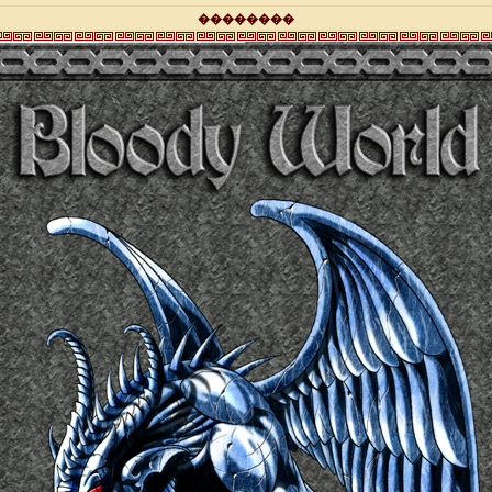
��������