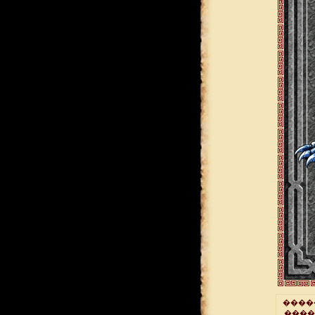
����
����