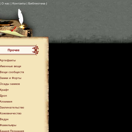
| О нас |
Контакты
| Библиотека |
Прочее
Артефакты
Именные вещи
Вещи сообществ
Замки и Форты
Осады замков
Крафт
Дроп
Алхимия
Заклинательство
Кожевничество
Ведун
Фамильяры
Башня Познания