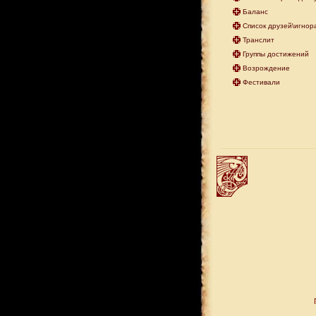
Баланс
Список друзей\игнор
Транслит
Группы достижений
Возрождение
Фестивали