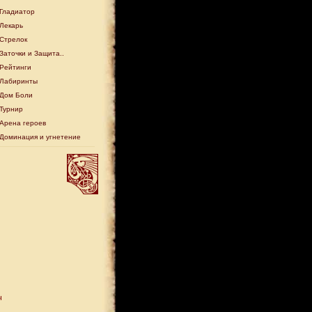
Гладиатор
Лекарь
Стрелок
Заточки и Защита..
Рейтинги
Лабиринты
Дом Боли
Турнир
Арена героев
Доминация и угнетение
ч