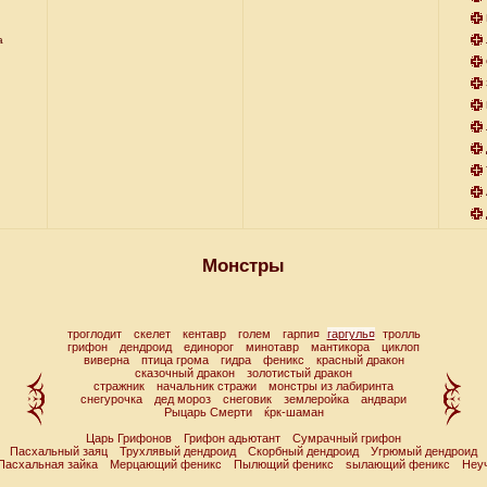
а
Монстры
троглодит
скелет
кентавр
голем
гарпи¤
гаргуль¤
тролль
грифон
дендроид
единорог
минотавр
мантикора
циклоп
виверна
птица грома
гидра
феникс
красный дракон
сказочный дракон
золотистый дракон
стражник
начальник стражи
монстры из лабиринта
снегурочка
дед мороз
снеговик
землеройка
андвари
Рыцарь Смерти
ќрк-шаман
Царь Грифонов
Грифон адьютант
Сумрачный грифон
Пасхальный заяц
Трухлявый дендроид
Скорбный дендроид
Угрюмый дендроид
Пасхальная зайка
Мерцающий феникс
Пылющий феникс
ѕылающий феникс
Неу