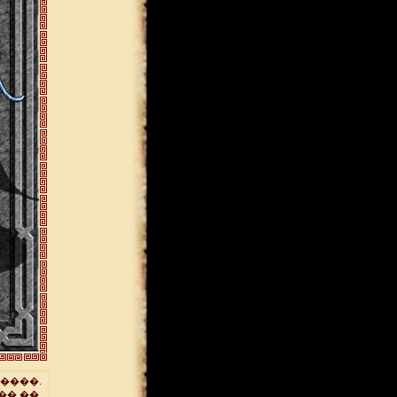
����.
�� ��