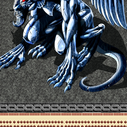
���� � ���������������, �������� �������� �� �
���� �� ����� ������ � � ����� � �������� �����