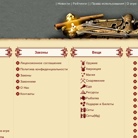
| Новости
| Рейтинги |
| Права использования
| О игре
Законы
Вещи
Лицензионное соглашение
Оружие
Амуниция
Политика конфиденциальности
Магия
Законы
Снаряжение
Законники
Еда
О Нас
Ресурсы
Контакты
Рыбалка
Подарки и Билеты
Сеты
Сеты(Мд)
в игре
упа