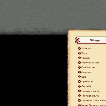
Об игре
История
Расы
Навыки
Игровые деньги
Сообщества
Альянсы
Бои
Проклятие
Свадьбы
Травмы и увечья
Таблица опыта
Торговые отношения 
Меню быстрого дост