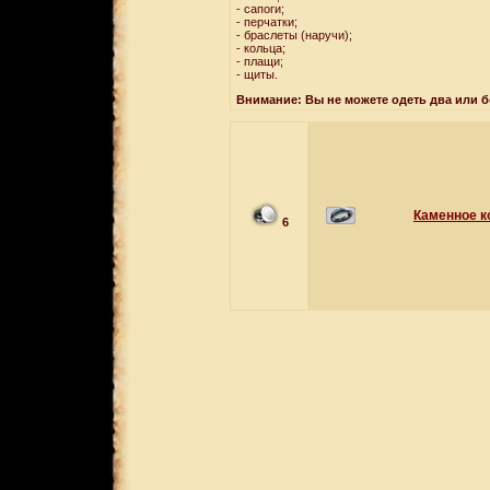
- сапоги;
- перчатки;
- браслеты (наручи);
- кольца;
- плащи;
- щиты.
Внимание: Вы не можете одеть два или 
Каменное к
6