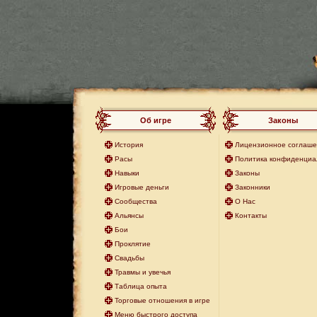
Об игре
Законы
История
Лицензионное соглаш
Расы
Политика конфиденциа
Навыки
Законы
Игровые деньги
Законники
Сообщества
О Нас
Альянсы
Контакты
Бои
Проклятие
Свадьбы
Травмы и увечья
Таблица опыта
Торговые отношения в игре
Меню быстрого доступа