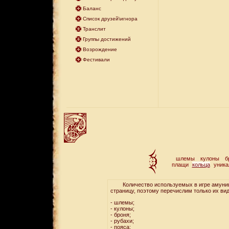
Баланс
Список друзей\игнора
Транслит
Группы достижений
Возрождение
Фестивали
шлемы
кулоны
б
плащи
кольца
уника
Количество используемых в игре амуниции
страницу, поэтому перечислим только их ви
- шлемы;
- кулоны;
- броня;
- рубахи;
- пояса;