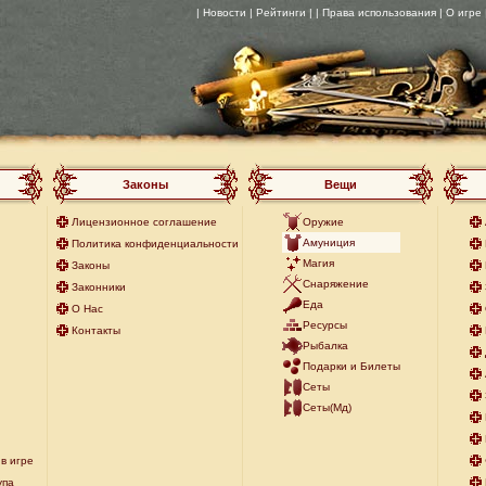
| Новости
| Рейтинги |
| Права использования
| О игре
Законы
Вещи
Лицензионное соглашение
Оружие
Амуниция
Политика конфиденциальности
Магия
Законы
Снаряжение
Законники
Еда
О Нас
Ресурсы
Контакты
Рыбалка
Подарки и Билеты
Сеты
Сеты(Мд)
в игре
упа