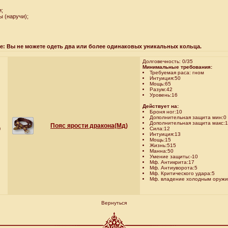
и;
ы (наручи);
: Вы не можете одеть два или более одинаковых уникальных кольца.
Долговечность: 0/35
Минимальные требования:
Требуемая раса: гном
Интуиция:50
Мощь:65
Разум:42
Уровень:16
Действует на:
Броня ног:10
Дополнительная защита мин:0
Дополнительная защита макс:
Пояс ярости дракона(Мд)
0
Сила:12
Интуиция:13
Мощь:15
Жизнь:515
Манна:50
Умение защиты:-10
Мф. Антикрита:17
Мф. Антиуворота:5
Мф. Критического удара:5
Мф. владение холодным оружи
Вернуться