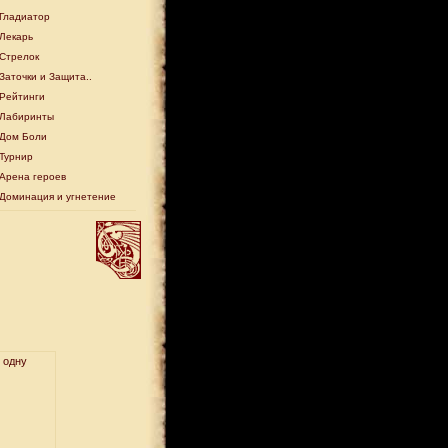
Гладиатор
Лекарь
Стрелок
Заточки и Защита..
Рейтинги
Лабиринты
Дом Боли
Турнир
Арена героев
Доминация и угнетение
 одну