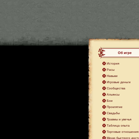
Об игре
История
Расы
Навыки
Игровые деньги
Сообщества
Альянсы
Бои
Проклятие
Свадьбы
Травмы и увечья
Таблица опыта
Торговые отношения 
Меню быстрого дост