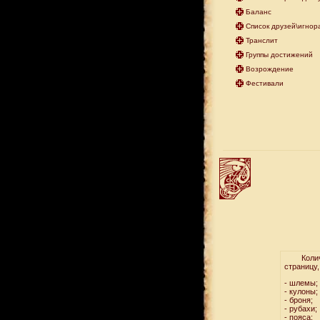
Баланс
Список друзей\игнор
Транслит
Группы достижений
Возрождение
Фестивали
Количест
страницу,
- шлемы;
- кулоны;
- броня;
- рубахи;
- пояса;