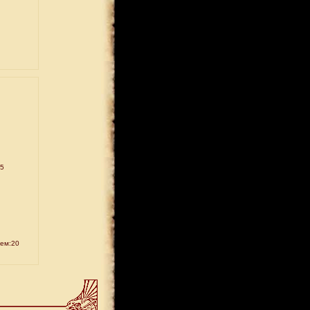
15
ем:20