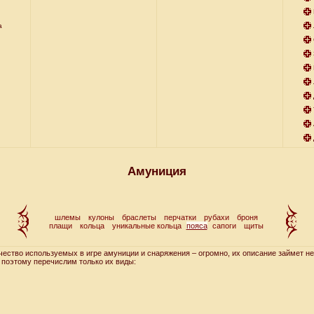
а
Амуниция
шлемы
кулоны
браслеты
перчатки
рубахи
броня
плащи
кольца
уникальные кольца
пояса
сапоги
щиты
во используемых в игре амуниции и снаряжения – огромно, их описание займет не
 поэтому перечислим только их виды: