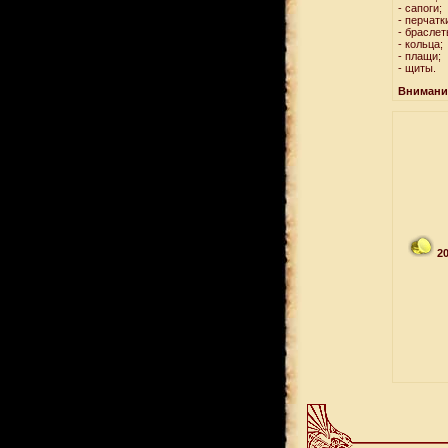
- сапоги;
- перчатк
- браслет
- кольца;
- плащи;
- щиты.
Внимание
2