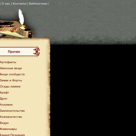
| О нас |
Контакты
| Библиотека |
Прочее
Артефакты
Именные вещи
Вещи сообществ
Замки и Форты
Осады замков
Крафт
Дроп
Алхимия
Заклинательство
Кожевничество
Ведун
Фамильяры
Башня Познания