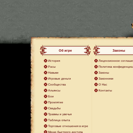
Об игре
Законы
История
Лицензионное соглаш
Расы
Политика конфиденциа
Навыки
Законы
Игровые деньги
Законники
Сообщества
О Нас
Альянсы
Контакты
Бои
Проклятие
Свадьбы
Травмы и увечья
Таблица опыта
Торговые отношения в игре
Меню быстрого доступа