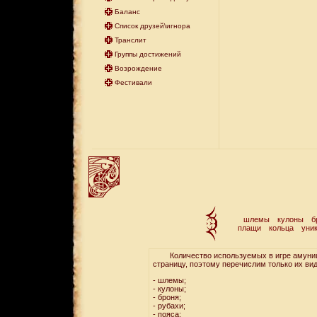
Баланс
Список друзей\игнора
Транслит
Группы достижений
Возрождение
Фестивали
шлемы
кулоны
б
плащи
кольца
уни
Количество используемых в игре амуниции
страницу, поэтому перечислим только их ви
- шлемы;
- кулоны;
- броня;
- рубахи;
- пояса;