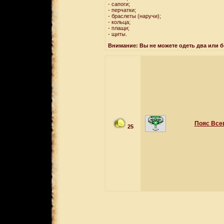
- сапоги;
- перчатки;
- браслеты (наручи);
- кольца;
- плащи;
- щиты.
Внимание: Вы не можете одеть два или 
Пояс Все
25