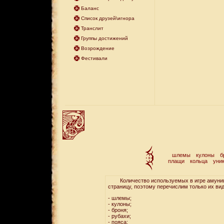
Баланс
Список друзей\игнора
Транслит
Группы достижений
Возрождение
Фестивали
шлемы
кулоны
б
плащи
кольца
уни
Количество используемых в игре амуниции
страницу, поэтому перечислим только их ви
- шлемы;
- кулоны;
- броня;
- рубахи;
- пояса;