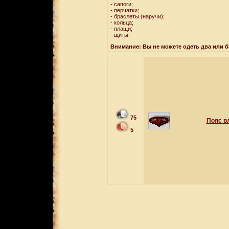
- сапоги;
- перчатки;
- браслеты (наручи);
- кольца;
- плащи;
- щиты.
Внимание: Вы не можете одеть два или 
75
Пояс в
5