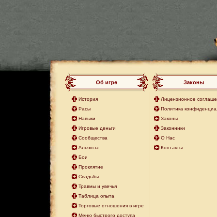
Об игре
Законы
История
Лицензионное соглаш
Расы
Политика конфиденциа
Навыки
Законы
Игровые деньги
Законники
Сообщества
О Нас
Альянсы
Контакты
Бои
Проклятие
Свадьбы
Травмы и увечья
Таблица опыта
Торговые отношения в игре
Меню быстрого доступа