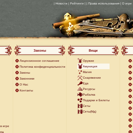
| Новости
| Рейтинги |
| Права использования
| О игре
Законы
Вещи
Лицензионное соглашение
Оружие
Амуниция
Политика конфиденциальности
Магия
Законы
Снаряжение
Законники
Еда
О Нас
Ресурсы
Контакты
Рыбалка
Подарки и Билеты
Сеты
Сеты(Мд)
в игре
упа