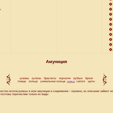
а
Амуниция
шлемы
кулоны
браслеты
перчатки
рубахи
броня
плащи
кольца
уникальные кольца
пояса
сапоги
щиты
во используемых в игре амуниции и снаряжения – огромно, их описание займет не
 поэтому перечислим только их виды: