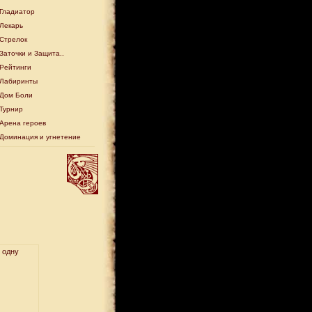
Гладиатор
Лекарь
Стрелок
Заточки и Защита..
Рейтинги
Лабиринты
Дом Боли
Турнир
Арена героев
Доминация и угнетение
 одну