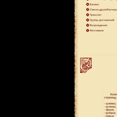
Баланс
Список друзей\игнор
Транслит
Группы достижений
Возрождение
Фестивали
Количест
страницу,
- шлемы;
- кулоны;
- броня;
- рубахи;
- пояса;