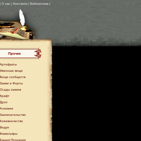
| О нас |
Контакты
| Библиотека |
Прочее
Артефакты
Именные вещи
Вещи сообществ
Замки и Форты
Осады замков
Крафт
Дроп
Алхимия
Заклинательство
Кожевничество
Ведун
Фамильяры
Башня Познания