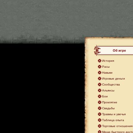
Об игре
История
Расы
Навыки
Игровые деньги
Сообщества
Альянсы
Бои
Проклятие
Свадьбы
Травмы и увечья
Таблица опыта
Торговые отношения 
Меню быстрого дост