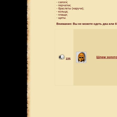
- сапоги;
- перчатки;
- браслеты (наручи);
- кольца;
- плащи;
- щиты.
Внимание: Вы не можете одеть два или 
Шлем золото
225