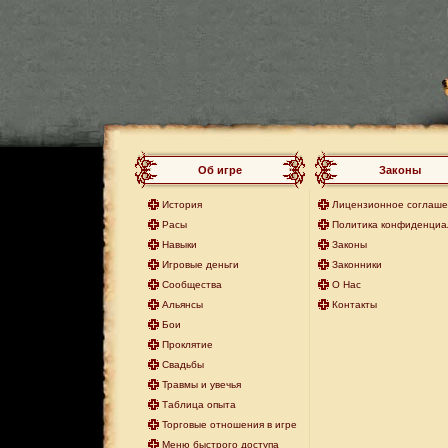
Об игре
Законы
История
Лицензионное соглаш
Расы
Политика конфиденциа
Навыки
Законы
Игровые деньги
Законники
Сообщества
О Нас
Альянсы
Контакты
Бои
Проклятие
Свадьбы
Травмы и увечья
Таблица опыта
Торговые отношения в игре
Меню быстрого доступа