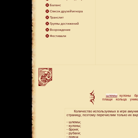
Баланс
Список друзей\игнора
Транслит
Группы достижений
Возрождение
Фестивали
шлемы
кулоны
бр
плащи
кольца
уник
Количество используемых в игре амуниции
страницу, поэтому перечислим только их ви
- шлемы;
- кулоны;
- броня;
- рубахи;
- пояса;