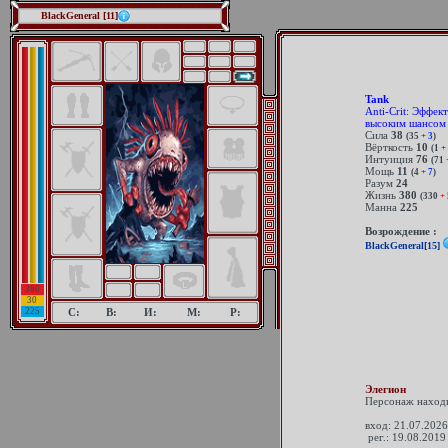
BlackGeneral [11]
Tank
Anti-Crit: Эффек
высоким шансом 
Сила
38
(35
+ 3
)
Вёрткость
10
(1
+ 
Интуиция
76
(71
Мощь
11
(4
+ 7
)
Разум
24
Жизнь
380
(330
+ 
Манна
225
Возрождение :
BlackGeneral[15]
380
30
225
С:
В:
И:
М:
Р:
Элегион
Персонаж находи
вход: 21.07.2026
рег.: 19.08.2019