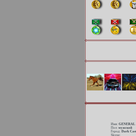
Имя:
GENERAL
Пол:
мужской
Город:
Dark Cast
Skype: