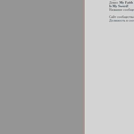
Девиз:
My Faith 
Is My Sword!
Название сообще
Сайт сообщества
Должность в соо