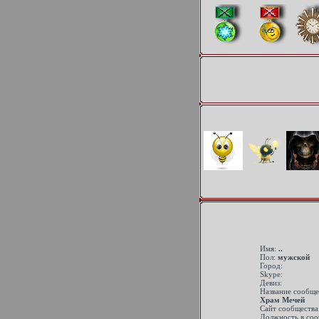
Имя:
..
Пол:
мужской
Город:
Skype:
Девиз:
Название сообще
Храм Мечей
Сайт сообщества
Должность в соо