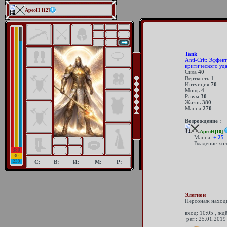
АреоН [12]
Tank
Anti-Crit: Эффек
критического уда
Сила
40
Вёрткость
1
Интуиция
70
Мощь
4
Разум
30
Жизнь
380
Манна
270
Возрождение :
АреоН[10]
Манна
+ 25
Владение хол
380
30
239
С:
В:
И:
М:
Р:
Элегион
Персонаж находи
вход: 10:05 , жд
рег.: 25.01.2019