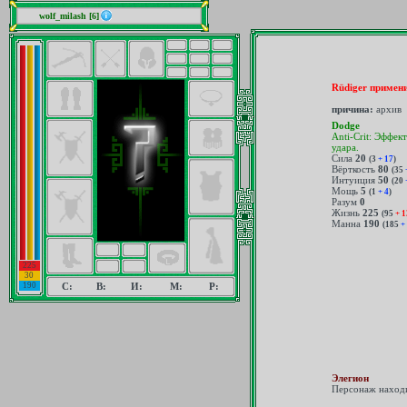
wolf_milash [6]
Rüdiger примен
причина:
архив
Dodge
Anti-Crit: Эффек
удара.
Сила
20
(3
+ 17
)
Вёрткость
80
(35
Интуиция
50
(20
Мощь
5
(1
+ 4
)
Разум
0
Жизнь
225
(95
+ 1
Манна
190
(185
+ 
225
30
190
С:
В:
И:
М:
Р:
Элегион
Персонаж находи