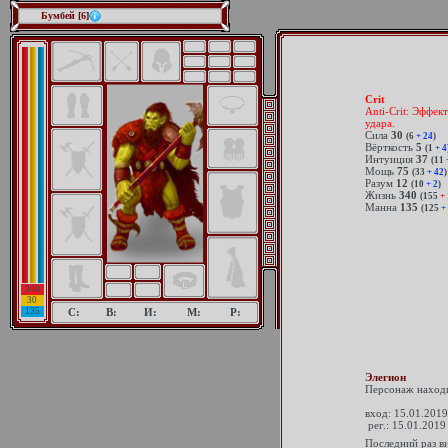
Бумбей [6]
Crit
Anti-Crit: Эффек
удара.
Сила
30
(6
+ 24
)
Вёрткость
5
(1
+ 4
Интуиция
37
(11
Мощь
75
(33
+ 42
)
Разум
12
(10
+ 2
)
Жизнь
340
(155
+ 
Манна
135
(125
+ 
340
30
135
С:
В:
И:
М:
Р:
Элегион
Персонаж находи
вход: 15.01.2019 
рег.: 15.01.2019
Последний раз в